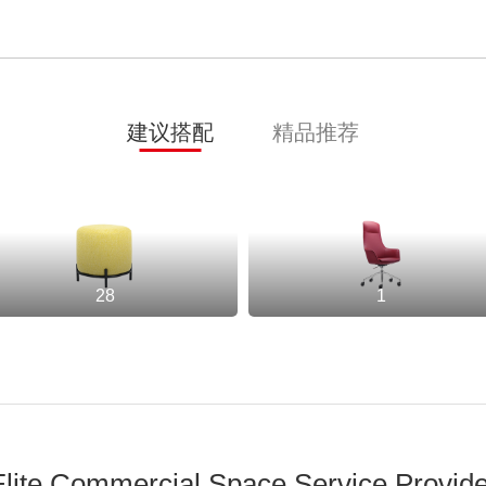
建议搭配
精品推荐
28
1
Elite Commercial Space Service Provide